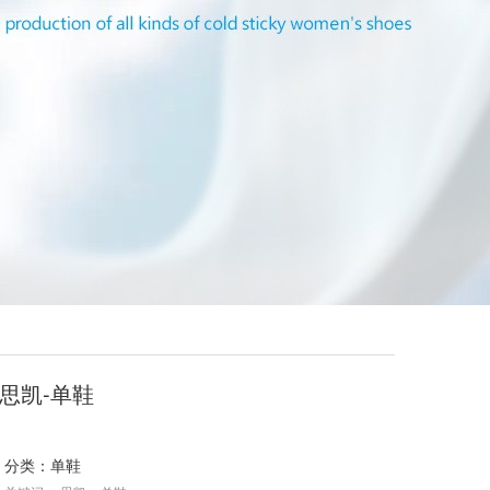
思凯-单鞋
分类：
单鞋