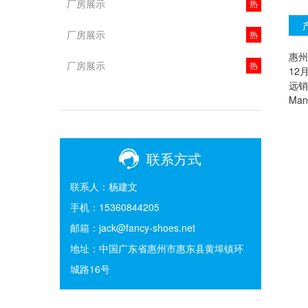
厂房展示
热
厂房展示
热
惠州
厂房展示
热
12
远销
Man
联系方式
联系人：杨建文
手机：15360844205
邮箱：jack@fancy-shoes.net
地址：中国广东省惠州市惠东县黄埠镇环
城路16号